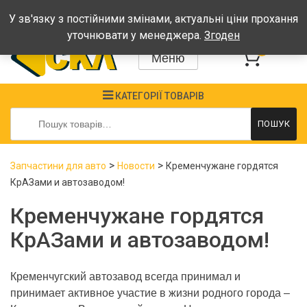
Графік: Пн-Пт: 08:00-17:00, Сб-Нд - вихідні
У зв'язку з постійними змінами, актуальні ціни прохання
уточнювати у менеджера.
Згоден
0
Меню
КАТЕГОРІЇ ТОВАРІВ
Шукати:
ПОШУК
>
>
Запчастини для авто
Новости
Кременчужане гордятся
КрАЗами и автозаводом!
Кременчужане гордятся
КрАЗами и автозаводом!
Кременчугский автозавод всегда принимал и
принимает активное участие в жизни родного города –