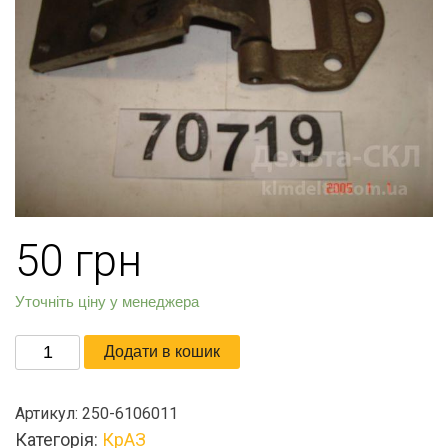
50
грн
Уточніть ціну у менеджера
Петля
Додати в кошик
двери
левая
Артикул:
250-6106011
кількість
Категорія:
КрАЗ