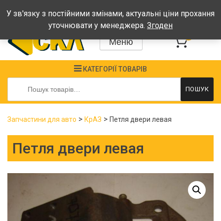
Графік: Пн-Пт: 08:00-17:00, Сб-Нд - вихідні
У зв'язку з постійними змінами, актуальні ціни прохання
уточнювати у менеджера.
Згоден
0
Меню
КАТЕГОРІЇ ТОВАРІВ
Шукати:
ПОШУК
>
>
Запчастини для авто
КрАЗ
Петля двери левая
Петля двери левая