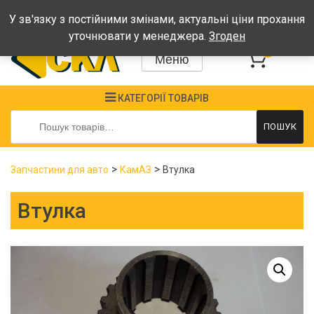
Графік: Пн-Пт: 08:00-17:00, Сб-Нд - вихідні
У зв'язку з постійними змінами, актуальні ціни прохання
уточнювати у менеджера.
Згоден
0
Меню
КАТЕГОРІЇ ТОВАРІВ
Шукати:
ПОШУК
>
>
Запчастини для авто
КамАЗ
Втулка
Втулка