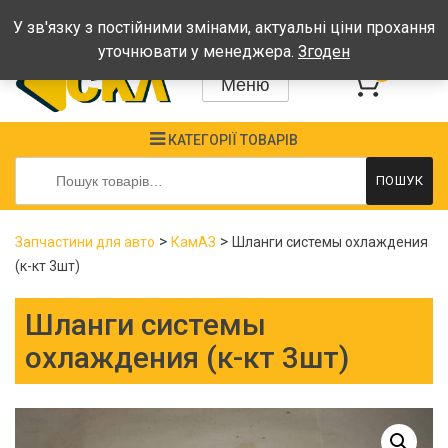
Графік: Пн-Пт: 08:00-17:00, Сб-Нд - вихідні
У зв'язку з постійними змінами, актуальні ціни прохання
уточнювати у менеджера.
Згоден
0
Меню
КАТЕГОРІЇ ТОВАРІВ
Шукати:
ПОШУК
>
>
Запчастини для авто
КамАЗ
Шланги системы охлаждения
(к-кт 3шт)
Шланги системы
охлаждения (к-кт 3шт)