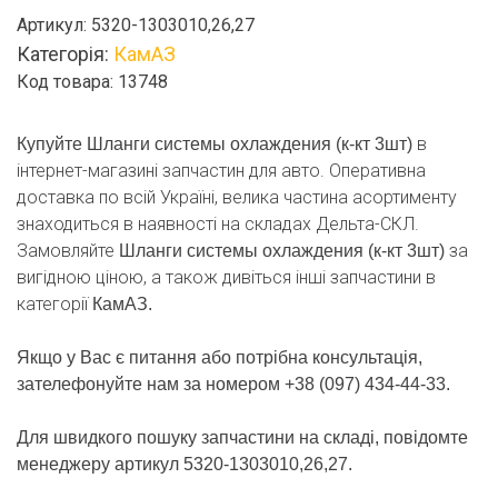
охлаждения
Артикул:
5320-1303010,26,27
(к-
Категорія:
КамАЗ
кт
Код товара: 13748
3шт)
кількість
в
Купуйте Шланги системы охлаждения (к-кт 3шт)
інтернет-магазині запчастин для авто. Оперативна
доставка по всій Україні, велика частина асортименту
знаходиться в наявності на складах Дельта-СКЛ.
Замовляйте
за
Шланги системы охлаждения (к-кт 3шт)
вигідною ціною, а також дивіться інші запчастини в
категорії
КамАЗ.
Якщо у Вас є питання або потрібна консультація,
зателефонуйте нам за номером +38 (097) 434-44-33.
Для швидкого пошуку запчастини на складі, повідомте
менеджеру артикул 5320-1303010,26,27.