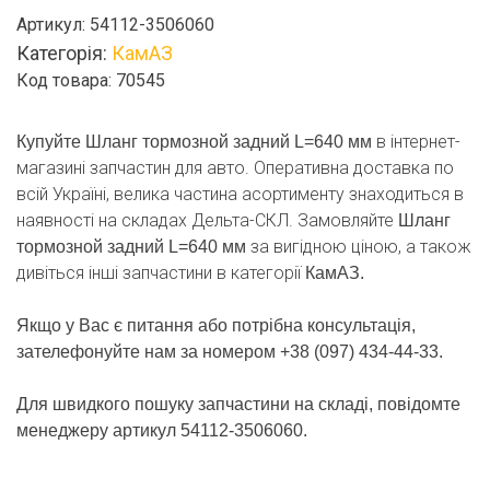
задний
Артикул:
54112-3506060
L=640
Категорія:
КамАЗ
мм
Код товара: 70545
кількість
в інтернет-
Купуйте Шланг тормозной задний L=640 мм
магазині запчастин для авто. Оперативна доставка по
всій Україні, велика частина асортименту знаходиться в
наявності на складах Дельта-СКЛ. Замовляйте
Шланг
за вигідною ціною, а також
тормозной задний L=640 мм
дивіться інші запчастини в категорії
КамАЗ.
Якщо у Вас є питання або потрібна консультація,
зателефонуйте нам за номером +38 (097) 434-44-33.
Для швидкого пошуку запчастини на складі, повідомте
менеджеру артикул 54112-3506060.