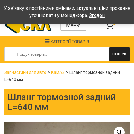
Графік: Пн-Пт: 08:00-17:00, Сб-Нд - вихідні
У зв'язку з постійними змінами, актуальні ціни прохання
уточнювати у менеджера.
Згоден
0
Меню
КАТЕГОРІЇ ТОВАРІВ
Шукати:
ПОШУК
>
>
Запчастини для авто
КамАЗ
Шланг тормозной задний
L=640 мм
Шланг тормозной задний
L=640 мм