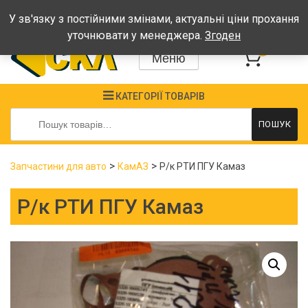
Графік: Пн-Пт: 08:00-17:00, Сб-Нд - вихідні
У зв'язку з постійними змінами, актуальні ціни прохання
уточнювати у менеджера.
Згоден
0
Меню
КАТЕГОРІЇ ТОВАРІВ
Шукати:
ПОШУК
>
>
Запчастини для авто
КамАЗ
Р/к РТИ ПГУ Камаз
Р/к РТИ ПГУ Камаз