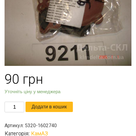
90
грн
Уточніть ціну у менеджера
Р/
Додати в кошик
к
РТИ
Артикул:
5320-1602740
ПГУ
Категорія:
КамАЗ
Камаз