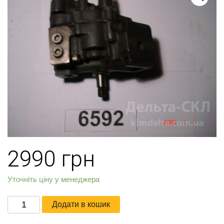
2990
грн
Уточніть ціну у менеджера
Насос
Додати в кошик
масляный