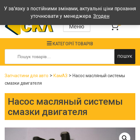
Графік: Пн-Пт: 08:00-17:00, Сб-Нд - вихідні
У зв'язку з постійними змінами, актуальні ціни прохання
уточнювати у менеджера.
Згоден
0
Меню
КАТЕГОРІЇ ТОВАРІВ
Шукати:
ПОШУК
>
>
Запчастини для авто
КамАЗ
Насос масляный системы
смазки двигателя
Насос масляный системы
смазки двигателя