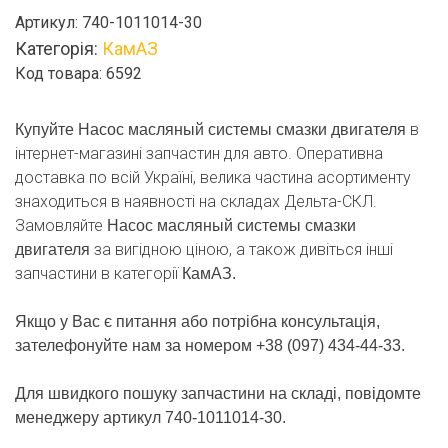
системы
Артикул:
740-1011014-30
смазки
Категорія:
КамАЗ
двигателя
Код товара: 6592
кількість
в
Купуйте Насос масляный системы смазки двигателя
інтернет-магазині запчастин для авто. Оперативна
доставка по всій Україні, велика частина асортименту
знаходиться в наявності на складах Дельта-СКЛ.
Замовляйте
Насос масляный системы смазки
за вигідною ціною, а також дивіться інші
двигателя
запчастини в категорії
КамАЗ.
Якщо у Вас є питання або потрібна консультація,
зателефонуйте нам за номером +38 (097) 434-44-33.
Для швидкого пошуку запчастини на складі, повідомте
менеджеру артикул 740-1011014-30.