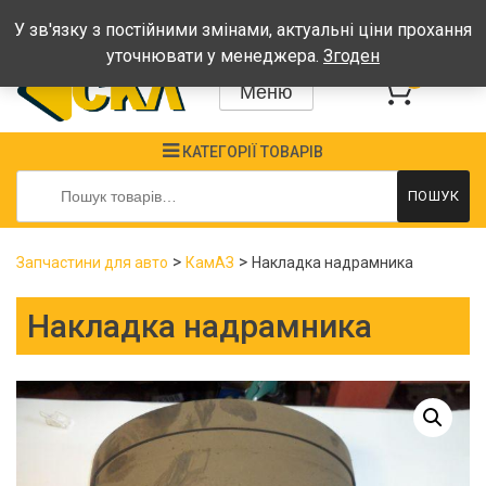
Графік: Пн-Пт: 08:00-17:00, Сб-Нд - вихідні
У зв'язку з постійними змінами, актуальні ціни прохання
уточнювати у менеджера.
Згоден
0
Меню
КАТЕГОРІЇ ТОВАРІВ
Шукати:
ПОШУК
>
>
Запчастини для авто
КамАЗ
Накладка надрамника
Накладка надрамника