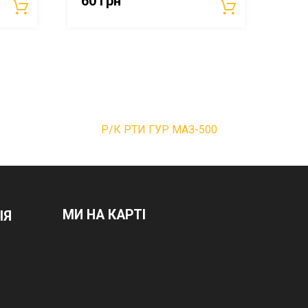
60
грн
Р/К РТИ ГУР МАЗ-500
МИ НА КАРТІ
ІЯ