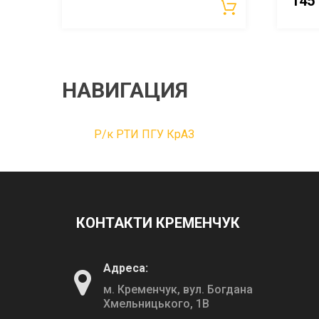
145
НАВИГАЦИЯ
Р/к РТИ ПГУ КрАЗ
КОНТАКТИ КРЕМЕНЧУК
Адреса:
м. Кременчук, вул. Богдана
Хмельницького, 1В