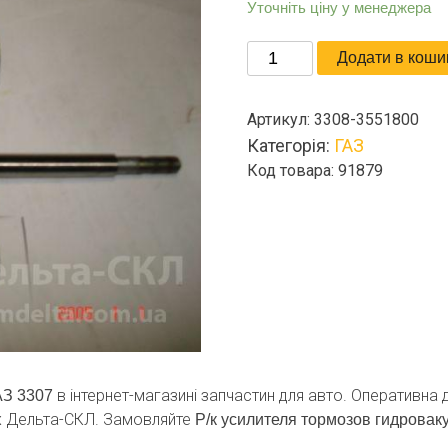
Уточніть ціну у менеджера
Р/
Додати в коши
к
усилителя
Артикул:
3308-3551800
тормозов
Категорія:
ГАЗ
гидровакуум.
Код товара: 91879
ГАЗ
3307
кількість
в інтернет-магазині запчастин для авто. Оперативна д
ГАЗ 3307
х Дельта-СКЛ. Замовляйте
Р/к усилителя тормозов гидровак