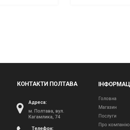
КОНТАКТИ ПОЛТАВА
ІНФОРМАЦ
Головна
Адреса:
Магазин
м. Полтава, вул.
Послуги
Кагамлика, 74
Про компанію
Телефон: