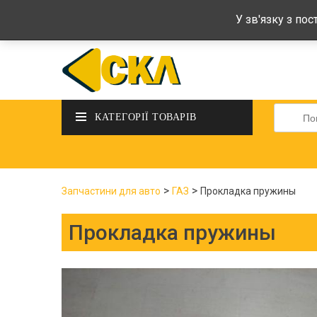
deltadeltaskl@ukr.net
+38 (097) 434-
У зв'язку з по
Шукати
КАТЕГОРІЇ ТОВАРІВ
>
>
Запчастини для авто
ГАЗ
Прокладка пружины
Прокладка пружины