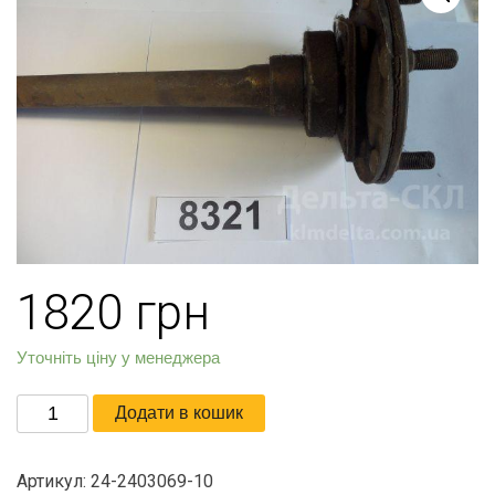
1820
грн
Уточніть ціну у менеджера
Полуось
Додати в кошик
моста
задн.
Артикул:
24-2403069-10
в