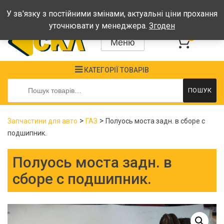
Графік: Пн-Пт: 08:00-17:00, Сб-Нд - вихідні
У зв'язку з постійними змінами, актуальні ціни прохання
уточнювати у менеджера.
Згоден
0
Меню
КАТЕГОРІЇ ТОВАРІВ
Шукати:
ПОШУК
>
>
Запчастини для авто
ГАЗ
Полуось моста задн. в сборе с
подшипник.
Полуось моста задн. в
сборе с подшипник.