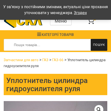
Графік: Пн-Пт: 08:00-17:00, Сб-Нд - вихідні
У зв'язку з постійними змінами, актуальні ціни прохання
уточнювати у менеджера.
Згоден
0
Меню
КАТЕГОРІЇ ТОВАРІВ
Шукати:
ПОШУК
>
>
>
Запчастини для авто
ГАЗ
ГАЗ-66
Уплотнитель цилиндра
гидроусилителя руля
Уплотнитель цилиндра
гидроусилителя руля