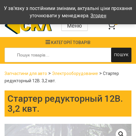
Графік: Пн-Пт: 08:00-17:00, Сб-Нд - вихідні
У зв'язку з постійними змінами, актуальні ціни прохання
уточнювати у менеджера.
Згоден
0
Меню
КАТЕГОРІЇ ТОВАРІВ
Шукати:
ПОШУК
>
>
Запчастини для авто
Электрооборудование
Стартер
редукторный 12В. 3,2 квт.
Стартер редукторный 12В.
3,2 квт.