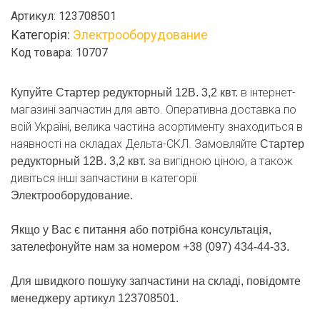
12В.
Артикул:
123708501
3,2
Категорія:
Электрооборудование
квт.
Код товара: 10707
кількість
в інтернет-
Купуйте Стартер редукторный 12В. 3,2 квт.
магазині запчастин для авто. Оперативна доставка по
всій Україні, велика частина асортименту знаходиться в
наявності на складах Дельта-СКЛ. Замовляйте
Стартер
за вигідною ціною, а також
редукторный 12В. 3,2 квт.
дивіться інші запчастини в категорії
Электрооборудование.
Якщо у Вас є питання або потрібна консультація,
зателефонуйте нам за номером +38 (097) 434-44-33.
Для швидкого пошуку запчастини на складі, повідомте
менеджеру артикул 123708501.