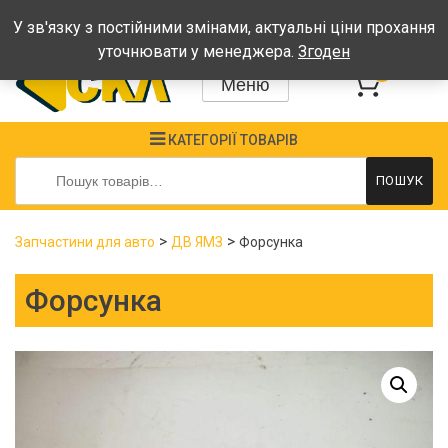
Графік: Пн-Пт: 08:00-17:00, Сб-Нд - вихідні
У зв'язку з постійними змінами, актуальні ціни прохання
уточнювати у менеджера.
Згоден
0
Меню
КАТЕГОРІЇ ТОВАРІВ
Шукати:
ПОШУК
>
>
Запчастини для авто
ДВ ЯМЗ
Форсунка
Форсунка