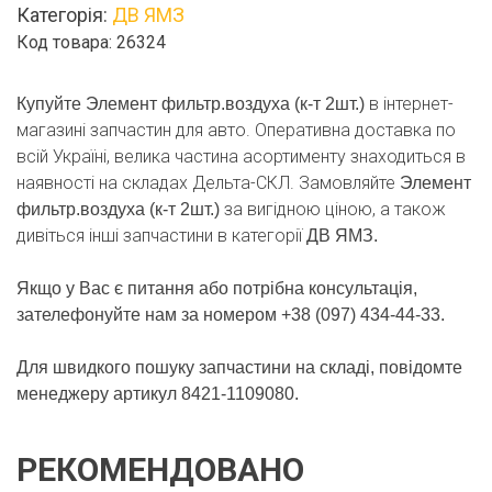
Категорія:
ДВ ЯМЗ
2шт.)
Код товара: 26324
кількість
в інтернет-
Купуйте Элемент фильтр.воздуха (к-т 2шт.)
магазині запчастин для авто. Оперативна доставка по
всій Україні, велика частина асортименту знаходиться в
наявності на складах Дельта-СКЛ. Замовляйте
Элемент
за вигідною ціною, а також
фильтр.воздуха (к-т 2шт.)
дивіться інші запчастини в категорії
ДВ ЯМЗ.
Якщо у Вас є питання або потрібна консультація,
зателефонуйте нам за номером +38 (097) 434-44-33.
Для швидкого пошуку запчастини на складі, повідомте
менеджеру артикул 8421-1109080.
РЕКОМЕНДОВАНО