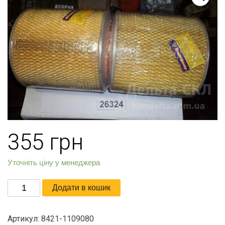
355
грн
Уточніть ціну у менеджера
Элемент
Додати в кошик
фильтр.воздуха
(к-
Артикул:
8421-1109080
т