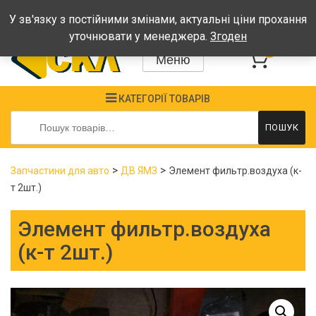
Графік: Пн-Пт: 08:00-17:00, Сб-Нд - вихідні
У зв'язку з постійними змінами, актуальні ціни прохання
уточнювати у менеджера.
Згоден
0
Меню
КАТЕГОРІЇ ТОВАРІВ
Шукати:
ПОШУК
>
>
Запчастини для авто
ДВ ЯМЗ
Элемент фильтр.воздуха (к-
т 2шт.)
Элемент фильтр.воздуха
(к-т 2шт.)