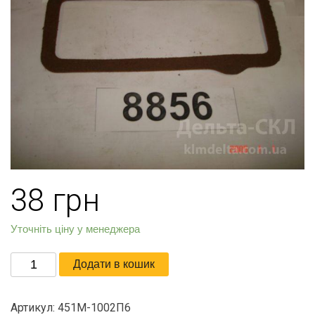
38
грн
Уточніть ціну у менеджера
Прокладка
Додати в кошик
крышки
блока
Артикул:
451М-1002П6
кількість