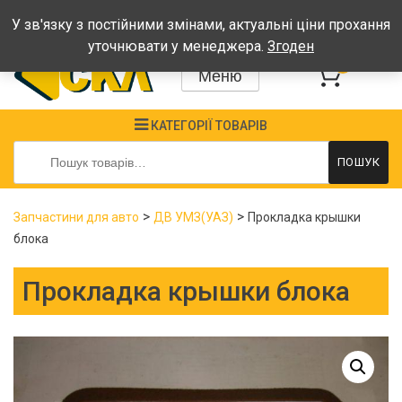
Графік: Пн-Пт: 08:00-17:00, Сб-Нд - вихідні
У зв'язку з постійними змінами, актуальні ціни прохання
уточнювати у менеджера.
Згоден
0
Меню
КАТЕГОРІЇ ТОВАРІВ
Шукати:
ПОШУК
>
>
Запчастини для авто
ДВ УМЗ(УАЗ)
Прокладка крышки
блока
Прокладка крышки блока