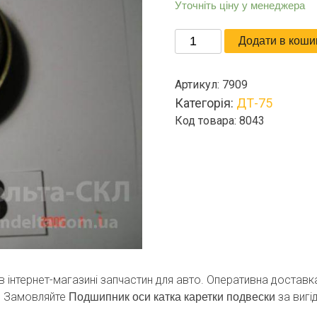
Уточніть ціну у менеджера
Подшипник
Додати в коши
оси
катка
Артикул:
7909
каретки
Категорія:
ДТ-75
подвески
Код товара: 8043
кількість
в інтернет-магазині запчастин для авто. Оперативна доставка
. Замовляйте
за вигі
Подшипник оси катка каретки подвески