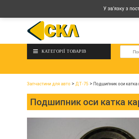
deltadeltaskl@ukr.net
+38 (097) 434-
У зв'язку з по
Шукати
КАТЕГОРІЇ ТОВАРІВ
>
>
Запчастини для авто
ДТ-75
Подшипник оси катка 
Подшипник оси катка ка