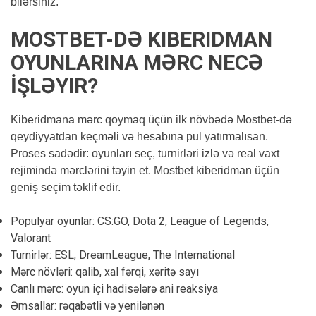
bilərsiniz.
MOSTBET-DƏ KIBERIDMAN
OYUNLARINA MƏRC NECƏ
İŞLƏYIR?
Kiberidmana mərc qoymaq üçün ilk növbədə Mostbet-də
qeydiyyatdan keçməli və hesabına pul yatırmalısan.
Proses sadədir: oyunları seç, turnirləri izlə və real vaxt
rejimində mərclərini təyin et. Mostbet kiberidman üçün
geniş seçim təklif edir.
Populyar oyunlar: CS:GO, Dota 2, League of Legends,
Valorant
Turnirlər: ESL, DreamLeague, The International
Mərc növləri: qalib, xal fərqi, xəritə sayı
Canlı mərc: oyun içi hadisələrə ani reaksiya
Əmsallar: rəqabətli və yenilənən