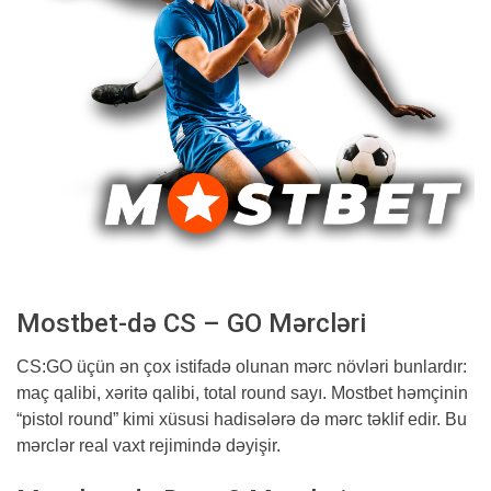
Mostbet-də CS – GO Mərcləri
CS:GO üçün ən çox istifadə olunan mərc növləri bunlardır:
maç qalibi, xəritə qalibi, total round sayı. Mostbet həmçinin
“pistol round” kimi xüsusi hadisələrə də mərc təklif edir. Bu
mərclər real vaxt rejimində dəyişir.