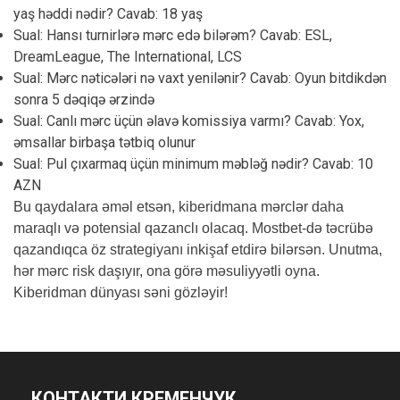
yaş həddi nədir? Cavab: 18 yaş
Sual: Hansı turnirlərə mərc edə bilərəm? Cavab: ESL,
DreamLeague, The International, LCS
Sual: Mərc nəticələri nə vaxt yenilənir? Cavab: Oyun bitdikdən
sonra 5 dəqiqə ərzində
Sual: Canlı mərc üçün əlavə komissiya varmı? Cavab: Yox,
əmsallar birbaşa tətbiq olunur
Sual: Pul çıxarmaq üçün minimum məbləğ nədir? Cavab: 10
AZN
Bu qaydalara əməl etsən, kiberidmana mərclər daha
maraqlı və potensial qazanclı olacaq. Mostbet-də təcrübə
qazandıqca öz strategiyanı inkişaf etdirə bilərsən. Unutma,
hər mərc risk daşıyır, ona görə məsuliyyətli oyna.
Kiberidman dünyası səni gözləyir!
КОНТАКТИ КРЕМЕНЧУК